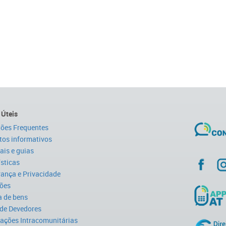
 Úteis
ões Frequentes
tos informativos
is e guias
ísticas
ança e Privacidade
ões
 de bens
 de Devedores
ações Intracomunitárias