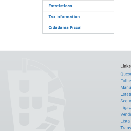
Estatísticas
Tax Information
Cidadania Fiscal
Links
Quest
Folhe
Manua
Estat
Segur
Ligaç
Venda
Lista
Trans