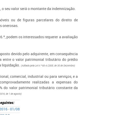
o, o seu valor será o montante da indemnização.
óveis ou de figuras parcelares do direito de
es onerosas.
26.º, podem os interessados requerer a avaliação
mposto devido pelo adquirente, em consequência
 entre o valor patrimonial tributário do prédio
a liquidação.
(Aditado pela Lei n.º 60-A/2005, de 30 de Dezembro)
nal, comercial, industrial ou para serviços, e a
 comprovadamente realizadas a expensas do
% do valor patrimonial tributário constante da
2016, de 1 de agosto)
seguintes:
/2016 - 01/08