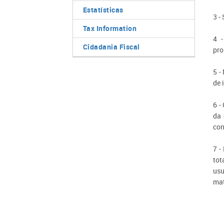
Estatísticas
3 -
Tax Information
4 -
Cidadania Fiscal
pro
5 -
de 
6 -
da 
con
7 -
to
usu
mat