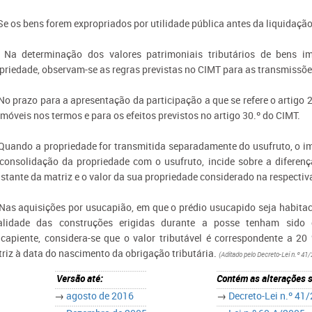
 Se os bens forem expropriados por utilidade pública antes da liquidaçã
 Na determinação dos valores patrimoniais tributários de bens im
priedade, observam-se as regras previstas no CIMT para as transmissõ
 No prazo para a apresentação da participação a que se refere o artigo 
imóveis nos termos e para os efeitos previstos no artigo 30.º do CIMT.
 Quando a propriedade for transmitida separadamente do usufruto, o i
consolidação da propriedade com o usufruto, incide sobre a diferença
stante da matriz e o valor da sua propriedade considerado na respectiv
 Nas aquisições por usucapião, em que o prédio usucapido seja habitacio
talidade das construções erigidas durante a posse tenham sido
capiente, considera-se que o valor tributável é correspondente a 20 
riz à data do nascimento da obrigação tributária.
(Aditado pelo Decreto-Lei n.º 41/
Versão até:
Contém as alterações 
→
agosto de 2016
→
Decreto-Lei n.º 41