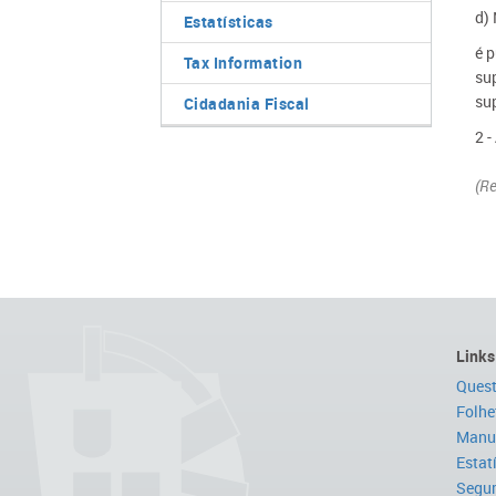
d)
Estatísticas
é p
Tax Information
sup
su
Cidadania Fiscal
2 -
(Re
Links
Quest
Folhe
Manua
Estat
Segur