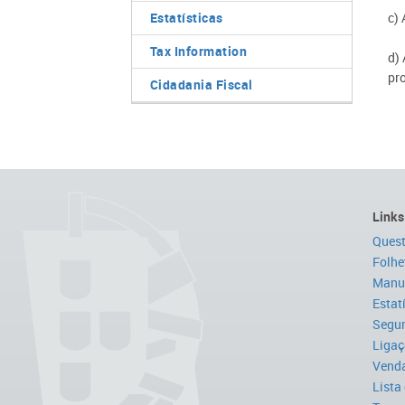
Estatísticas
c)
Tax Information
d) 
pr
Cidadania Fiscal
Links
Quest
Folhe
Manua
Estat
Segur
Ligaç
Venda
Lista