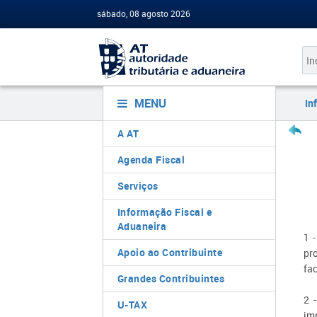
sábado, 08 agosto 2026
MENU
In
A AT
Agenda Fiscal
Serviços
Informação Fiscal e
Aduaneira
1 
Apoio ao Contribuinte
pr
fa
Grandes Contribuintes
2 
U-TAX
im