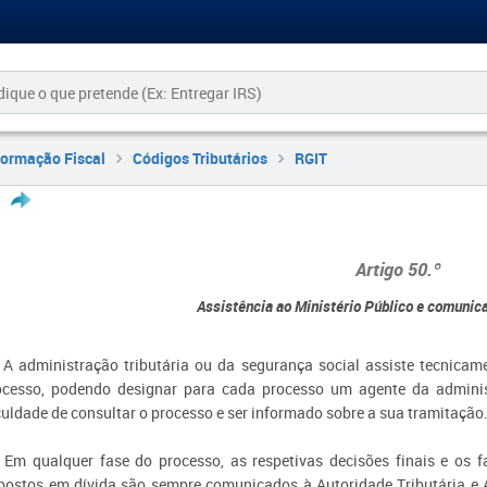
formação Fiscal
Códigos Tributários
RGIT
Artigo 50.º
Assistência ao Ministério Público e comunic
- A administração tributária ou da segurança social assiste tecnicam
ocesso, podendo designar para cada processo um agente da administ
culdade de consultar o processo e ser informado sobre a sua tramitação
- Em qualquer fase do processo, as respetivas decisões finais e os 
postos em dívida são sempre comunicados à Autoridade Tributária e 