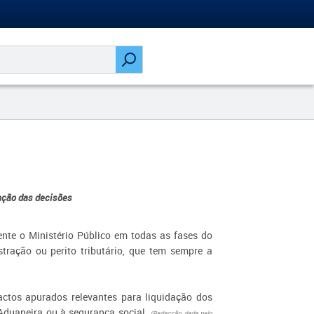
ação das decisões
ente o Ministério Público em todas as fases do
ração ou perito tributário, que tem sempre a
.
factos apurados relevantes para liquidação dos
Aduaneira ou à segurança social.
(Redacção dada pelo