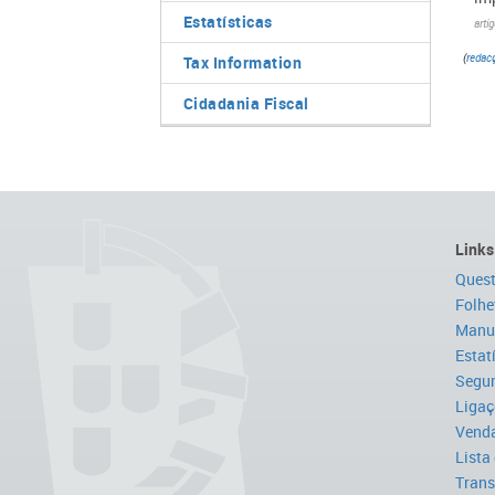
Estatísticas
arti
(
redacç
Tax Information
Cidadania Fiscal
Links
Quest
Folhe
Manua
Estat
Segur
Ligaç
Venda
Lista
Trans