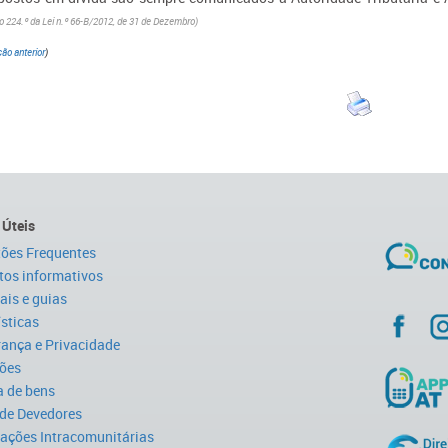
go 224.º da Lei n.º 66-B/2012, de 31 de Dezembro)
ão anterior
)
 Úteis
ões Frequentes
tos informativos
is e guias
ísticas
ança e Privacidade
ões
 de bens
 de Devedores
ações Intracomunitárias