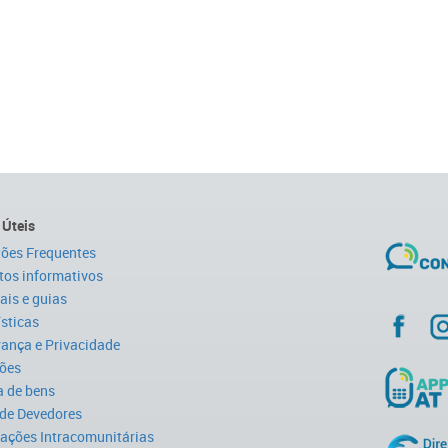
 Úteis
ões Frequentes
tos informativos
is e guias
ísticas
ança e Privacidade
ões
 de bens
 de Devedores
ações Intracomunitárias