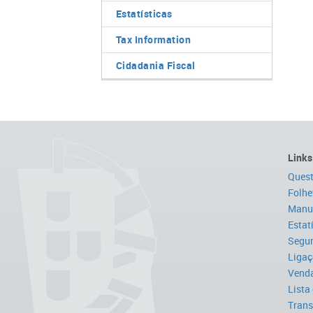
Estatísticas
Tax Information
Cidadania Fiscal
Links
Quest
Folhe
Manua
Estat
Segur
Ligaç
Venda
Lista
Trans