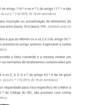
 do artigo 116.º e no n.º 2 do artigo 117.º, e são
da Lei n.º 119/2019, de 18 de setembro)
para inscrição ou actualização de elementos do
ma entre (euro) 35 e (euro) 750.
(Aditado pela Lei
ões a que se referem os n.os 2 e 3 do artigo 58.º-
prevista no artigo anterior, é aplicável a coima
mbro)
larizada a falta cometida e a mesma revelar um
ram ao montante de rendimentos comunicados por
n.os 2, 4, 5, 6 e 7 do artigo 63.º-A da lei geral
 da Lei n.º 119/2019, de 18 de setembro)
or imparidade para risco específico de crédito a
130.º do Código do IRC, são puníveis com coima
mbro)
uintes: