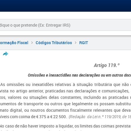
formação Fiscal
Códigos Tributários
RGIT
Artigo 119.º
Omissões e inexactidões nas declarações ou em outros doc
 As omissões ou inexatidões relativas à situação tributária que nã
vista no artigo anterior, praticadas nas declarações e comunicaçõ
tos, valores ou situações delas constantes, incluindo as praticadas 
umentos de transporte ou outros que legalmente os possam substitui
mato digital, ou noutros documentos fiscalmente relevantes que dev
íveis com coima de € 375 a € 22 500.
(Redação da Lei n.º 119/2019, de 1
 No caso de não haver imposto a liquidar, os limites das coimas previst