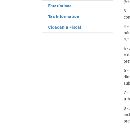
(Re
Estatísticas
3 -
Tax Information
con
4 -
Cidadania Fiscal
núm
n.º
5 -
A d
pre
6 -
dim
sub
7 -
tri
8 -
inc
pre