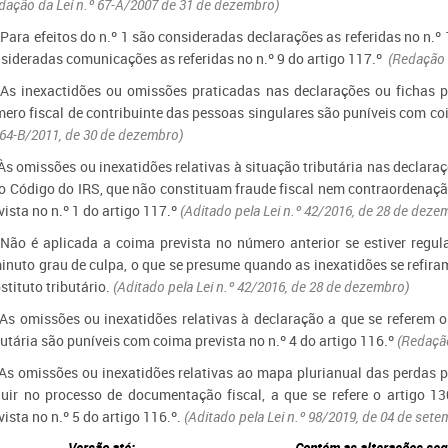
dação da Lei n.º 67-A/2007 de 31 de dezembro)
 Para efeitos do n.º 1 são consideradas declarações as referidas no n.º 1
sideradas comunicações as referidas no n.º 9 do artigo 117.º
(Redação 
 As inexactidões ou omissões praticadas nas declarações ou fichas 
ero fiscal de contribuinte das pessoas singulares são puníveis com coi
 64-B/2011, de 30 de dezembro)
 Às omissões ou inexatidões relativas à situação tributária nas declaraç
o Código do IRS, que não constituam fraude fiscal nem contraordenação 
vista no n.º 1 do artigo 117.º
(Aditado pela Lei n.º 42/2016, de 28 de deze
 Não é aplicada a coima prevista no número anterior se estiver regu
inuto grau de culpa, o que se presume quando as inexatidões se refi
stituto tributário.
(Aditado pela Lei n.º 42/2016, de 28 de dezembro)
 As omissões ou inexatidões relativas à declaração a que se referem os 
butária são puníveis com coima prevista no n.º 4 do artigo 116.º
(Redação
 As omissões ou inexatidões relativas ao mapa plurianual das perdas p
luir no processo de documentação fiscal, a que se refere o artigo 
vista no n.º 5 do artigo 116.º.
(Aditado pela Lei n.º 98/2019, de 04 de sete
Versão até:
Contém as alterações seg