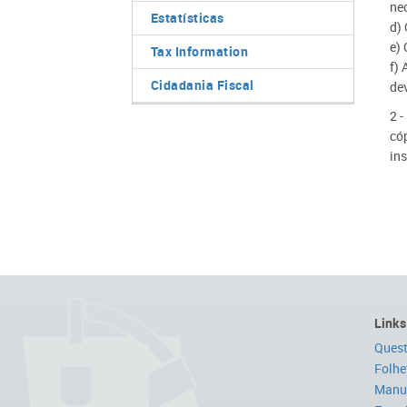
ne
Estatísticas
d)
e) 
Tax Information
f)
Cidadania Fiscal
de
2 -
có
in
Links
Quest
Folhe
Manua