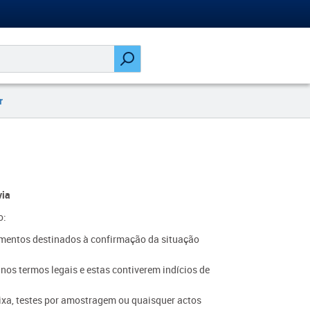
r
via
o:
umentos destinados à confirmação da situação
os termos legais e estas contiverem indícios de
aixa, testes por amostragem ou quaisquer actos