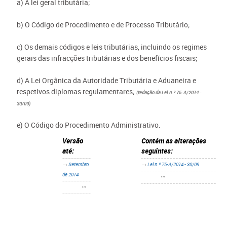
a) A lei geral tributária;
b) O Código de Procedimento e de Processo Tributário;
c) Os demais códigos e leis tributárias, incluindo os regimes
gerais das infracções tributárias e dos benefícios fiscais;
d) A Lei Orgânica da Autoridade Tributária e Aduaneira e
respetivos diplomas regulamentares;
(redação da Lei n.º 75-A/2014 -
30/09)
e) O Código do Procedimento Administrativo.
Versão
Contém as alterações
até:
seguintes:
→
Setembro
→
Lei n.º 75-A/2014 - 30/09
de 2014
•••
•••