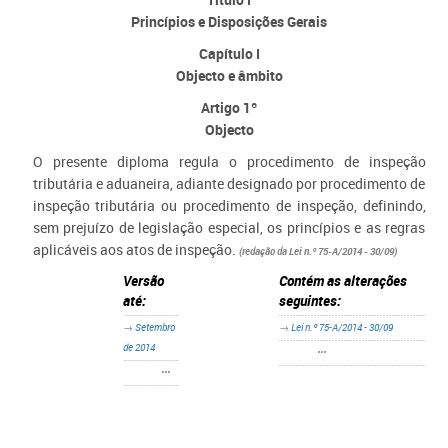
Princípios e Disposições Gerais
Capítulo I
Objecto e âmbito
Artigo 1º
Objecto
O presente diploma regula o procedimento de inspeção
tributária e aduaneira, adiante designado por procedimento de
inspeção tributária ou procedimento de inspeção, definindo,
sem prejuízo de legislação especial, os princípios e as regras
aplicáveis aos atos de inspeção.
(redação da Lei n.º 75-A/2014 - 30/09)
Versão
Contém as alterações
até:
seguintes:
→
Setembro
→
Lei n.º 75-A/2014 - 30/09
de 2014
•••
•••