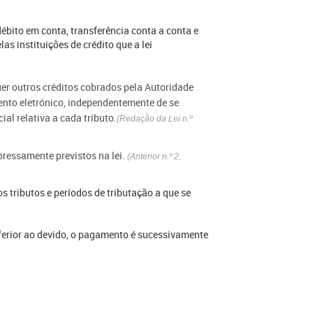
ébito em conta, transferência conta a conta e
as instituições de crédito que a lei
uer outros créditos cobrados pela Autoridade
ento eletrónico, independentemente de se
al relativa a cada tributo.
(Redação da Lei n.º
ressamente previstos na lei.
(Anterior n.º 2;
s tributos e períodos de tributação a que se
nferior ao devido, o pagamento é sucessivamente