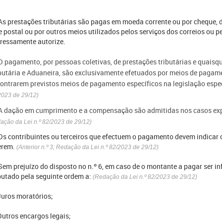
 As prestações tributárias são pagas em moeda corrente ou por cheque, d
e postal ou por outros meios utilizados pelos serviços dos correios ou pel
ressamente autorize.
 O pagamento, por pessoas coletivas, de prestações tributárias e quaisq
butária e Aduaneira, são exclusivamente efetuados por meios de pagam
ontrarem previstos meios de pagamento específicos na legislação especi
2023 de 29/12)
 A dação em cumprimento e a compensação são admitidas nos casos exp
ação da Lei n.º 82/2023 de 29/12)
 Os contribuintes ou terceiros que efectuem o pagamento devem indicar o
erem.
(Anterior n.º 3; Redação da Lei n.º 82/2023 de 29/12)
 Sem prejuízo do disposto no n.º 6, em caso de o montante a pagar ser i
utado pela seguinte ordem a:
(Redação da Lei n.º 82/2023 de 29/12)
Juros moratórios;
Outros encargos legais;