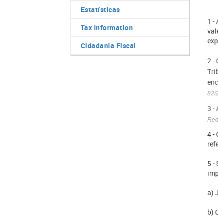
Estatísticas
1 -
Tax Information
val
exp
Cidadania Fiscal
2 -
Tri
enc
82/
3 -
Red
4 -
ref
5 -
imp
a) 
b) 