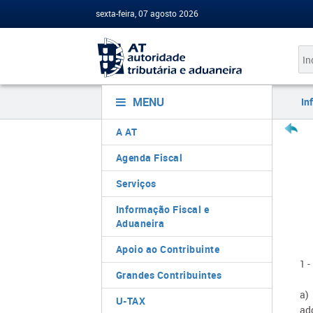
sexta-feira, 07 agosto 2026
MENU
In
A AT
Agenda Fiscal
Serviços
Informação Fiscal e
Aduaneira
Apoio ao Contribuinte
1 -
Grandes Contribuintes
a)
U-TAX
ad