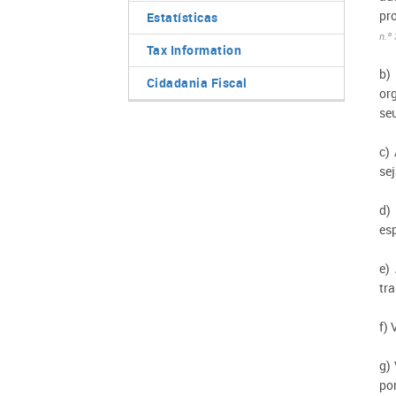
pr
Estatísticas
n.º
Tax Information
b)
Cidadania Fiscal
or
se
c)
se
d)
es
e)
tra
f)
g)
po