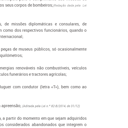
 aos seus corpos de bombeiros;
(Redação dada pela Lei
s, de missões diplomáticas e consulares, de
em como dos respectivos funcionários, quando o
internacional;
o peças de museus públicos, só ocasionalmente
 quilómetros;
nergias renováveis não combustíveis, veículos
los funerários e tractores agrícolas;
aluguer com condutor (letra «T»), bem como ao
a apreensão;
(Aditada pela Lei n.º 82-B/2014, de 31/12)
, a partir do momento em que sejam adquiridos
ios considerados abandonados que integrem o