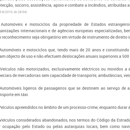
otecção, socorro, assistência, apoio e combate a incêndios, atribuídas
 3-B/2010, de 28/04)
 Automóveis e motociclos da propriedade de Estados estrangeiro
ganizações internacionais e de agências europeias especializadas, b
u reconhecimento seja obrigatório em virtude de instrumento de direito 
 Automóveis e motociclos que, tendo mais de 20 anos e constituind
jam objecto de uso e não efectuem deslocações anuais superiores a 500
 Veículos não motorizados, exclusivamente eléctricos ou movidos a e
peciais de mercadorias sem capacidade de transporte, ambulâncias, veícu
 Automóveis ligeiros de passageiros que se destinem ao serviço de 
nsporte em táxi.
 Veículos apreendidos no âmbito de um processo-crime, enquanto durar 
 Veículos considerados abandonados, nos termos do Código da Estrada
r ocupação pelo Estado ou pelas autarquias locais, bem como nav