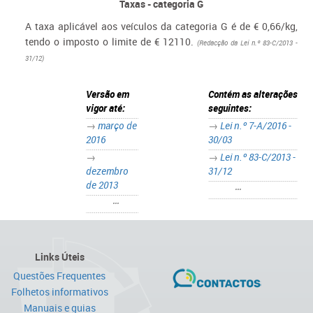
Taxas - categoria G
A taxa aplicável aos veículos da categoria G é de € 0,66/kg,
tendo o imposto o limite de € 12110.
(Redacção da Lei n.º 83-C/2013 -
31/12)
Versão em
Contém as alterações
vigor até:
seguintes:
→
março de
→
Lei n.º 7-A/2016 -
2016
30/03
→
→
Lei n.º 83-C/2013 -
dezembro
31/12
de 2013
•••
•••
Links Úteis
Questões Frequentes
Folhetos informativos
Manuais e guias