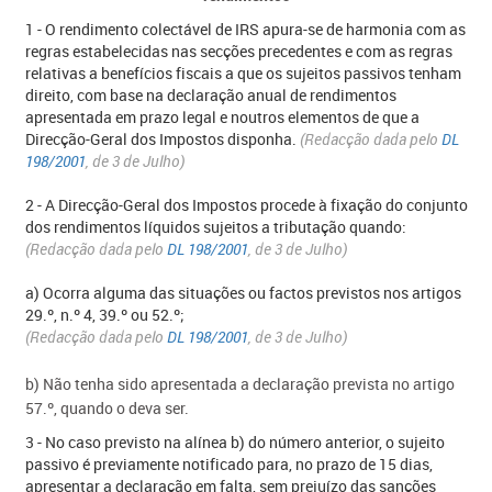
1 - O rendimento colectável de IRS apura-se de harmonia com as
regras estabelecidas nas secções precedentes e com as regras
relativas a benefícios fiscais a que os sujeitos passivos tenham
direito, com base na declaração anual de rendimentos
apresentada em prazo legal e noutros elementos de que a
Direcção-Geral dos Impostos disponha.
(Redacção dada pelo
DL
198/2001
, de 3 de Julho)
2 - A Direcção-Geral dos Impostos procede à fixação do conjunto
dos rendimentos líquidos sujeitos a tributação quando:
(Redacção dada pelo
DL 198/2001
, de 3 de Julho)
a) Ocorra alguma das situações ou factos previstos nos artigos
29.º, n.º 4, 39.º ou 52.º;
(Redacção dada pelo
DL 198/2001
, de 3 de Julho)
b) Não tenha sido apresentada a declaração prevista no artigo
57.º, quando o deva ser.
3 - No caso previsto na alínea b) do número anterior, o sujeito
passivo é previamente notificado para, no prazo de 15 dias,
apresentar a declaração em falta, sem prejuízo das sanções