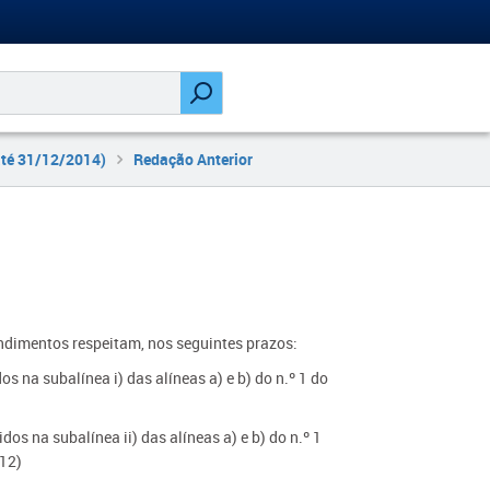
até 31/12/2014)
Redação Anterior
endimentos respeitam, nos seguintes prazos:
s na subalínea i) das alíneas a) e b) do n.º 1 do
)
os na subalínea ii) das alíneas a) e b) do n.º 1
/12)