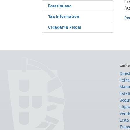
c) 
Estatísticas
(A
Tax Information
(re
Cidadania Fiscal
Links
Quest
Folhe
Manua
Estat
Segur
Ligaç
Venda
Lista
Trans