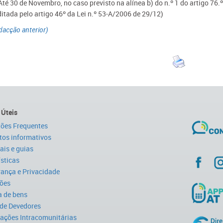
Até 30 de Novembro, no caso previsto na alínea b) do n.º 1 do artigo 76.
ditada pelo artigo 46º da Lei n.º 53-A/2006 de 29/12)
dacção anterior)
 Úteis
ões Frequentes
tos informativos
is e guias
ísticas
ança e Privacidade
ões
 de bens
 de Devedores
ações Intracomunitárias