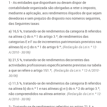
1 - As entidades que disponham ou devam dispor de
contabilidade organizada são obrigadas a reter o imposto,
mediante a aplicação, aos rendimentos ilíquidos de que sejam
devedoras e sem prejuízo do disposto nos números seguintes,
das Seguintes taxas:
a) 16,5 %, tratando-se de rendimentos da categoria B referidos
na alínea c) do n.º 1 do artigo 3.º, de rendimentos das
categorias E e F ou de incrementos patrimoniais previstos nas
alíneas b) e c) do n.º 1 do artigo 9.º;
(Redacção da Lei n.º 12-
A/2010 - 30/06)
b) 21,5 %, tratando-se de rendimentos decorrentes das
actividades profissionais especificamente previstas na tabela
a que se refere o artigo 151.º;
(Redacção da Lei n.º 12-A/2010 -
30/06)
c) 11,5 %, tratando-se de rendimentos da categoria B referidos
na alínea b) do n.º 1 e nas alíneas g) e i) do n.º 2 do artigo 3.º,
não compreendidos na alínea anterior.
(Redacção da Lei n.º 12-
A/2010 - 30/06)
2 - Tratando-se de rendimentos referidos no artigo 71.º, a