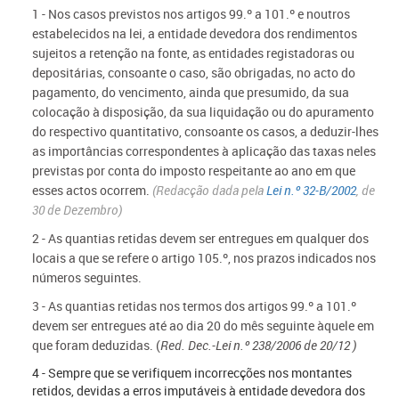
1 - Nos casos previstos nos artigos 99.º a 101.º e noutros
estabelecidos na lei, a entidade devedora dos rendimentos
sujeitos a retenção na fonte, as entidades registadoras ou
depositárias, consoante o caso, são obrigadas, no acto do
pagamento, do vencimento, ainda que presumido, da sua
colocação à disposição, da sua liquidação ou do apuramento
do respectivo quantitativo, consoante os casos, a deduzir-lhes
as importâncias correspondentes à aplicação das taxas neles
previstas por conta do imposto respeitante ao ano em que
esses actos ocorrem.
(Redacção dada pela
Lei n.º 32-B/2002
, de
30 de Dezembro)
2 - As quantias retidas devem ser entregues em qualquer dos
locais a que se refere o artigo 105.º, nos prazos indicados nos
números seguintes.
3 - As quantias retidas nos termos dos artigos 99.º a 101.º
devem ser entregues até ao dia 20 do mês seguinte àquele em
que foram deduzidas.
(
Red. Dec.-Lei n.º 238/2006 de 20/12 )
4 - Sempre que se verifiquem incorrecções nos montantes
retidos, devidas a erros imputáveis à entidade devedora dos