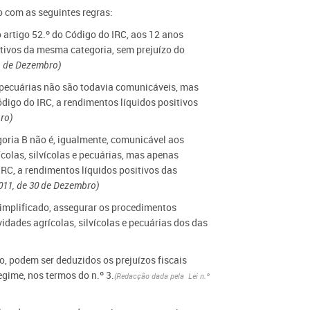
o com as seguintes regras:
o artigo 52.º do Código do IRC, aos 12 anos
itivos da mesma categoria, sem prejuízo do
31 de Dezembro)
 e pecuárias não são todavia comunicáveis, mas
ódigo do IRC, a rendimentos líquidos positivos
ro)
goria B não é, igualmente, comunicável aos
ícolas, silvícolas e pecuárias, mas apenas
IRC, a rendimentos líquidos positivos das
2011, de 30 de Dezembro)
 simplificado, assegurar os procedimentos
idades agrícolas, silvícolas e pecuárias dos das
o, podem ser deduzidos os prejuízos fiscais
egime, nos termos do n.º 3.
(Redacção dada pela Lei n.º