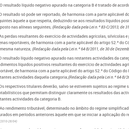
- O resultado líquido negativo apurado na categoria B é tratado de acord
 O resultado só pode ser reportado, de harmonia com a parte aplicável d
guintes àquele a que respeita, deduzindo-se aos resultados líquidos pos
sposto nas alíneas seguintes;
(Redacção dada pela Lei n.º 83-C/2013, de 
As perdas resultantes do exercício de actividades agrícolas, silvícolas
enas reportáveis, de harmonia com a parte aplicável do artigo 52.º do C
 mesma natureza;
(Redacção dada pela Lei n.º 64-B/2011, de 30 de Dezemb
 O resultado líquido negativo apurado nas restantes actividades da cate
dimentos líquidos positivos resultantes do exercício de actividades agr
ortável, de harmonia com a parte aplicável do artigo 52.º do Código do 
stantes actividades daquela categoria;
(Redacção dada pela Lei n.º 64-B/
Os respectivos titulares deverão, salvo se estiverem sujeitos ao regime
tabilísticos que permitam distinguir claramente os resultados das activ
stantes actividades da categoria B.
- Ao rendimento tributável, determinado no âmbito do regime simplificad
urados em períodos anteriores àquele em que se iniciar a aplicação do r
/2010-28/04)