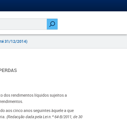
até 31/12/2014)
 PERDAS
to dos rendimentos líquidos sujeitos a
 rendimentos.
tado aos cinco anos seguintes àquele a que
ria.
(Redacção dada pela Lei n.º 64-B/2011, de 30