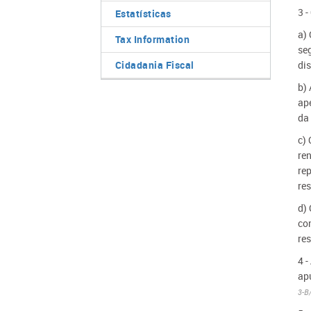
3 
Estatísticas
a)
Tax Information
se
Cidadania Fiscal
di
b) 
ap
da
c)
ren
rep
re
d) 
con
re
4 
ap
3-B