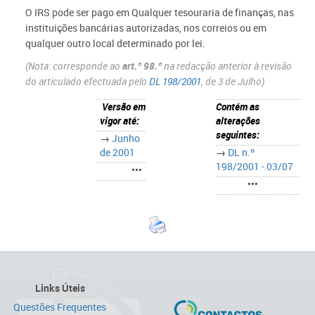
O IRS pode ser pago em Qualquer tesouraria de finanças, nas
instituições bancárias autorizadas, nos correios ou em
qualquer outro local determinado por lei.
(Nota: corresponde ao
art.º 98.º
na redacção anterior à revisão
do articulado efectuada pelo
DL 198/2001
, de 3 de Julho)
Versão em
Contém as
vigor até:
alterações
seguintes:
→
Junho
de 2001
→
DL n.º
198/2001 - 03/07
•••
•••
Links Úteis
Questões Frequentes