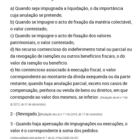
a) Quando seja impugnada a liquidação, o da importância
cuja anulação se pretende;
b) Quando se impugne o acto de fixação da matéria colectável,
o valor contestado;
c) Quando se impugne o acto de fixação dos valores
patrimoniais, o valor contestado;
d) No recurso contencioso do indeferimento total ou parcial ou
da revogação de isenções ou outros benefícios fiscais, o do
valor da isenção ou benefício.
e) No contencioso associado à execução fiscal, o valor
correspondente ao montante da dívida exequenda ou da parte
restante, quando haja anulação parcial, exceto nos casos de
compensação, penhora ou venda de bens ou direitos, em que
corresponde ao valor dos mesmos, se inferior.
(
Redação da lei n.º 66-
B/2012, de 31 de dezembro)
2 - (Revogado.)
(
Redação da Lei n.º 118/2019, de 17 de setembro)
​3 - Quando haja apensação de impugnações ou execuções, o
valor é o correspondente à soma dos pedidos.
(
Artigo aditado pelo artigo 9.º, do DL nº34/2008-26/02)