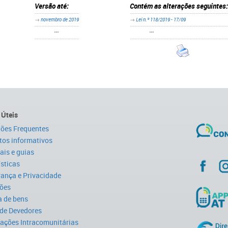
Versão até:
Contém as alterações seguintes:
→
novembro de 2019
→
Lei n.º 118/2019 - 17/09
•••
•••
 Úteis
ões Frequentes
tos informativos
is e guias
ísticas
ança e Privacidade
ões
 de bens
 de Devedores
ações Intracomunitárias