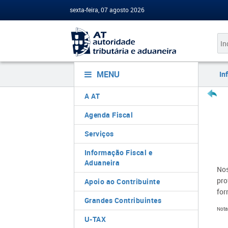
sexta-feira, 07 agosto 2026
MENU
In
A AT
Agenda Fiscal
Serviços
Informação Fiscal e
Aduaneira
Nos
pro
Apoio ao Contribuinte
for
Grandes Contribuintes
Nota
U-TAX