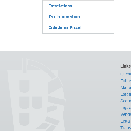
Estatísticas
Tax Information
Cidadania Fiscal
Links
Quest
Folhe
Manua
Estat
Segur
Ligaç
Venda
Lista
Trans