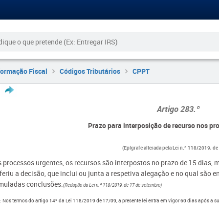
formação Fiscal
Códigos Tributários
CPPT
Artigo ​
283.º
Prazo para interposição de recurso nos pr
(Epígrafe alterada pela Lei n.º 118/2019, de
 processos urgentes, os recursos são interpostos no prazo de 15 dias, 
feriu a decisão, que inclui ou junta a respetiva alegação e no qual são 
muladas conclusões.
(
Redação da Lei n.º 118/2019, de 17 de setembro)
: Nos termos do artigo 14º da Lei 118/2019 de 17/09, a presente lei entra em vigor 60 dias após a 