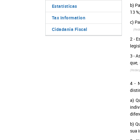
b) Pa
Estatísticas
13 %
Tax Information
c) Pa
Cidadania Fiscal
(Redacç
2 - E
legis
3 - A
que,
(Redacç
4 - 
disti
a) Q
indi
difer
b) Q
sua i