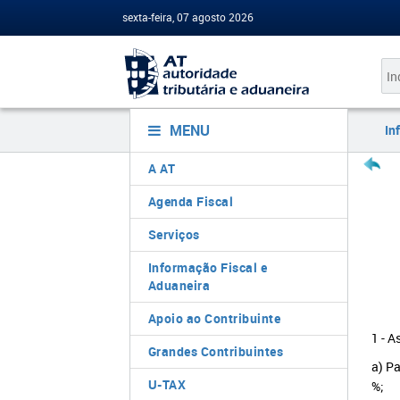
sexta-feira, 07 agosto 2026
MENU
In
A AT
Agenda Fiscal
Serviços
Informação Fiscal e
Aduaneira
Apoio ao Contribuinte
1 - A
Grandes Contribuintes
a) Pa
U-TAX
%;