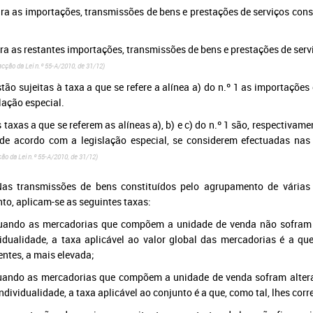
ra as importações, transmissões de bens e prestações de serviços const
;
ra as restantes importações, transmissões de bens e prestações de serv
ão da Lei n.º 55-A/2010, de 31/12)
stão sujeitas à taxa a que se refere a alínea a) do n.º 1 as importaçõe
lação especial.
s taxas a que se referem as alíneas a), b) e c) do n.º 1 são, respectiva
 de acordo com a legislação especial, se considerem efectuadas na
ão da Lei n.º 55-A/2010, de 31/12)
Nas transmissões de bens constituídos pelo agrupamento de várias
nto, aplicam-se as seguintes taxas:
uando as mercadorias que compõem a unidade de venda não sofram 
vidualidade, a taxa aplicável ao valor global das mercadorias é a qu
entes, a mais elevada;
uando as mercadorias que compõem a unidade de venda sofram altera
ndividualidade, a taxa aplicável ao conjunto é a que, como tal, lhes cor