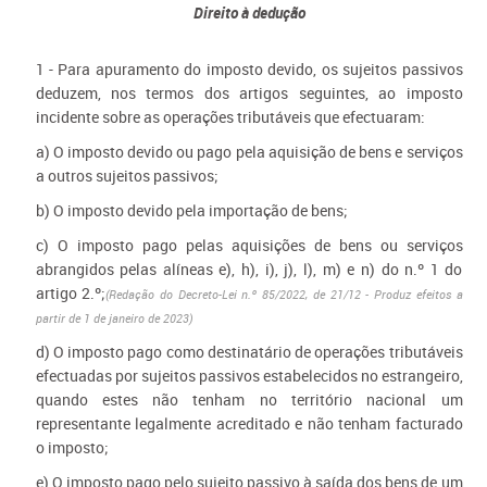
Direito à dedução
1 - Para apuramento do imposto devido, os sujeitos passivos
deduzem, nos termos dos artigos seguintes, ao imposto
incidente sobre as operações tributáveis que efectuaram:
a) O imposto devido ou pago pela aquisição de bens e serviços
a outros sujeitos passivos;
b) O imposto devido pela importação de bens;
c) O imposto pago pelas aquisições de bens ou serviços
abrangidos pelas alíneas e), h), i), j), l), m) e n) do n.º 1 do
artigo 2.º;​
(Redação do Decreto-Lei n.º 85/2022, de 21/12​ - Produz efeitos a
partir de 1 de janeiro de 2023​)
d) O imposto pago como destinatário de operações tributáveis
efectuadas por sujeitos passivos estabelecidos no estrangeiro,
quando estes não tenham no território nacional um
representante legalmente acreditado e não tenham facturado
o imposto;
e) O imposto pago pelo sujeito passivo à saída dos bens de um