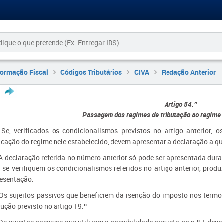
formação Fiscal
Códigos Tributários
CIVA
Redação Anterior
Artigo 54.º
Passagem dos regimes de tributação ao regime 
 Se, verificados os condicionalismos previstos no artigo anterior, 
icação do regime nele estabelecido, devem apresentar a declaração a que
 A declaração referida no número anterior só pode ser apresentada dur
 se verifiquem os condicionalismos referidos no artigo anterior, produ
esentação.
 Os sujeitos passivos que beneficiem da isenção do imposto nos termos
ução previsto no artigo 19.º
 Os sujeitos passivos que utilizem a possibilidade prevista no n.º 1 dev