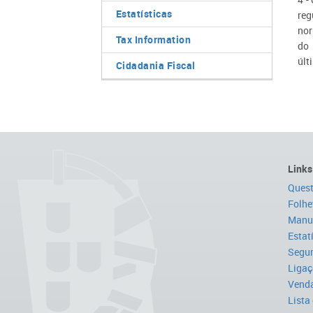
Estatísticas
reg
nor
Tax Information
do 
últ
Cidadania Fiscal
Links
Quest
Folhe
Manua
Estat
Segur
Ligaç
Venda
Lista