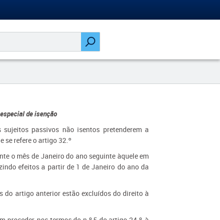
especial de isenção
os sujeitos passivos não isentos pretenderem a
 se refere o artigo 32.º
ante o mês de Janeiro do ano seguinte àquele em
zindo efeitos a partir de 1 de Janeiro do ano da
 do artigo anterior estão excluídos do direito à
em proceder, nos termos do n.º 5 do artigo 24.º, à