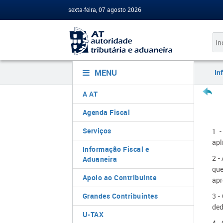
sexta-feira, 07 agosto 2026
MENU
In
A AT
Agenda Fiscal
Serviços
1 -
apl
Informação Fiscal e
2 -
Aduaneira
que
Apoio ao Contribuinte
apr
Grandes Contribuintes
3 -
ded
U-TAX
4 -