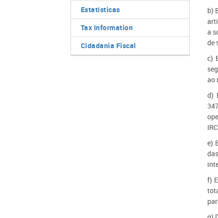
Estatísticas
b) 
art
Tax Information
a s
de 
Cidadania Fiscal
c) 
seg
ao 
d) 
347
ope
IRC
e) 
das
int
f) 
tot
par
g) 