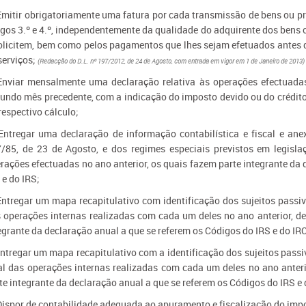
Emitir obrigatoriamente uma fatura por cada transmissão de bens ou pr
igos 3.º e 4.º, independentemente da qualidade do adquirente dos bens o
olicitem, bem como pelos pagamentos que lhes sejam efetuados antes 
serviços;
(Redacção do D.L. nº 197/2012, de 24 de Agosto, com entrada em vigor em 1 de Janeiro de 2013
Enviar mensalmente uma declaração relativa às operações efectuadas
undo mês precedente, com a indicação do imposto devido ou do crédito
respectivo cálculo;
Entregar uma declaração de informação contabilística e fiscal e anex
/85, de 23 de Agosto, e dos regimes especiais previstos em legisla
rações efectuadas no ano anterior, os quais fazem parte integrante da
 e do IRS;
Entregar um mapa recapitulativo com identificação dos sujeitos passiv
 operações internas realizadas com cada um deles no ano anterior, des
egrante da declaração anual a que se referem os Códigos do IRS e do IRC
Entregar um mapa recapitulativo com a identificação dos sujeitos pass
al das operações internas realizadas com cada um deles no ano anterio
te integrante da declaração anual a que se referem os Códigos do IRS e 
Dispor de contabilidade adequada ao apuramento e fiscalização do imp