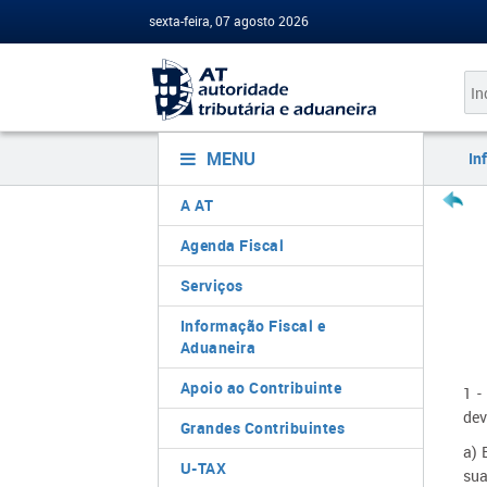
sexta-feira, 07 agosto 2026
MENU
In
A AT
Agenda Fiscal
Serviços
Informação Fiscal e
Aduaneira
Apoio ao Contribuinte
1 -
dev
Grandes Contribuintes
a) 
U-TAX
sua