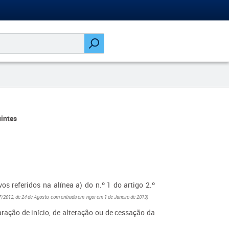
intes
s referidos na alínea a) do n.º 1 do artigo 2.º
7/2012, de 24 de Agosto, com entrada em vigor em 1 de Janeiro de 2013)
aração de início, de alteração ou de cessação da