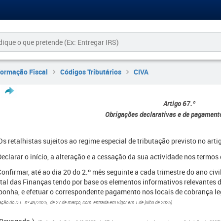
formação Fiscal
Códigos Tributários
CIVA
Artigo 67.º
Obrigações declarativas e de pagament
 Os retalhistas sujeitos ao regime especial de tributação previsto no art
Declarar o início, a alteração e a cessação da sua actividade nos termos d
Confirmar, até ao dia 20 do 2.º mês seguinte a cada trimestre do ano civi
tal das Finanças tendo por base os elementos informativos relevantes d
ponha, e efetuar o correspondente pagamento nos locais de cobrança l
ção do D.L. nº 49/2025, de 27 de março, com entrada em vigor em 1 de julho de 2025)