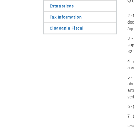
c) 
Estatísticas
2 -
Tax Information
dec
Cidadania Fiscal
àqu
3 -
sup
32.
4 -
a e
5 -
obr
art
ver
6 -
7 -
Not