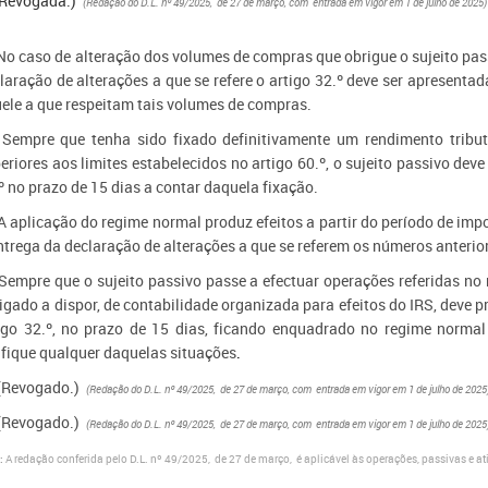
(Revogada.)
​
(Redação do D.L. nº 49/2025, de 27 de março, com entrada em vigor em 1 de julho de 2025
 No caso de alteração dos volumes de compras que obrigue o sujeito pa
laração de alterações a que se refere o artigo 32.º deve ser apresentad
ele a que respeitam tais volumes de compras.
 Sempre que tenha sido fixado definitivamente um rendimento tri
eriores aos limites estabelecidos no artigo 60.º, o sujeito passivo deve
º no prazo de 15 dias a contar daquela fixação.
 A aplicação do regime normal produz efeitos a partir do período de imp
ntrega da declaração de alterações a que se referem os números anterio
 Sempre que o sujeito passivo passe a efectuar operações referidas no n
igado a dispor, de contabilidade organizada para efeitos do IRS, deve p
igo 32.º, no prazo de 15 dias, ficando enquadrado no regime norma
ifique qualquer daquelas situações
.
 (Revogado.)
​
(Redação do D.L. nº 49/2025, de 27 de março, com entrada em vigor em 1 de julho de 2025
 (Revogado​​.)
​
(Redação do D.L. nº 49/2025, de 27 de março, com entrada em vigor em 1 de julho de 2025) ​​​​
a
:
​A redação conferida pelo
D.L. nº 49/2025, de 27 de março, é aplicável às operações, passivas e ati