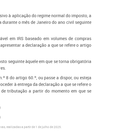
)
ssivo à aplicação do regime normal do imposto, a
a durante o mês de Janeiro do ano civil seguinte
butável em IRS baseado em volumes de compras
 apresentar a declaração a que se refere o artigo
osto seguinte àquele em que se torna obrigatória
res.
.º 8 do artigo 60.º, ou passe a dispor, ou esteja
roceder à entrega da declaração a que se refere o
l de tributação a partir do momento em que se
)
​​
vas, realizadas a partir de 1 de julho de 2025.