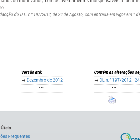
lados ou inutilizados, com os averbamentos indispensáveis à identifi
so.
dacção do D.L. nº 197/2012, de 24 de Agosto, com entrada em vigor em 1 de
Versão até:
Contém as alterações se
→
Dezembro de 2012
→
DL n.º 197/2012 - 2
•••
•••
 Úteis
ões Frequentes