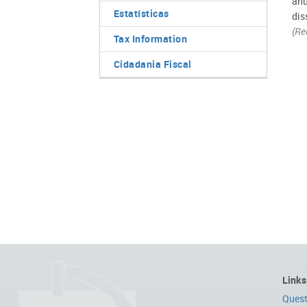
anu
Estatísticas
dis
(Re
Tax Information
Cidadania Fiscal
Links
Quest