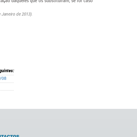
cação daqueles que os substituíram, se for caso
 Janeiro de 2013).
guintes:
4/08