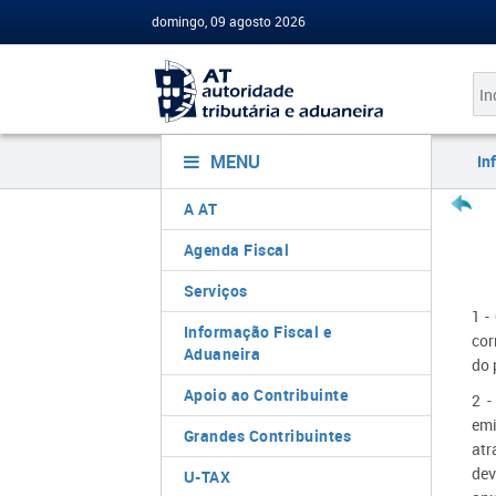
domingo, 09 agosto 2026
MENU
In
A AT
Agenda Fiscal
Serviços
1 -
Informação Fiscal e
cor
Aduaneira
do 
Apoio ao Contribuinte
2 -
emi
Grandes Contribuintes
atr
dev
U-TAX