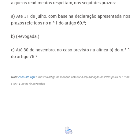
a que os rendimentos respeitam, nos seguintes prazos:
a) Até 31 de julho, com base na declaração apresentada nos
prazos referidos no n.º 1 do artigo 60.º;
b) (Revogada.)
c) Até 30 de novembro, no caso previsto na alínea b) do n.º 1
do artigo 76.º
Nota
:
consulte aqui
o mesmo artigo na redação anterior à republicação do CIRS pela Lei n.º 82-
E/2014, de 31 de dezembro.