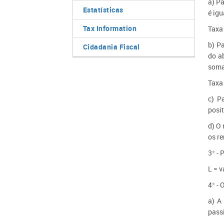
a) Pa
Estatísticas
é igu
Tax Information
Taxa
b) Pa
Cidadania Fiscal
do ab
soma
Taxa
c) P
posit
d) O
os r
3
*
- 
L = v
4
*
- 
a) A
pass