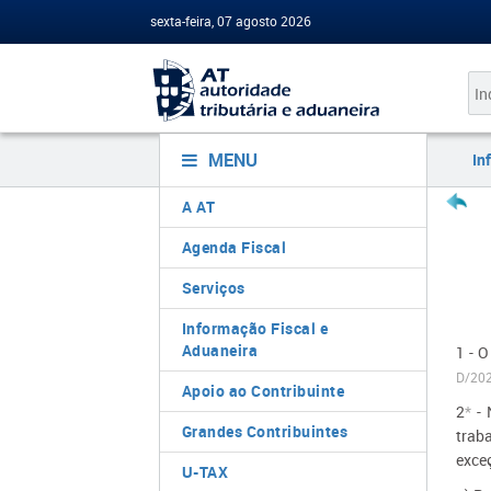
sexta-feira, 07 agosto 2026
MENU
In
A AT
Agenda Fiscal
Serviços
Informação Fiscal e
Aduaneira
1 - O
D/202
Apoio ao Contribuinte
2
*
- 
Grandes Contribuintes
traba
exce
U-TAX