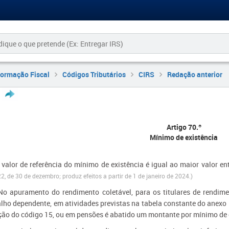
formação Fiscal
Códigos Tributários
CIRS
Redação anterior
Artigo 70.º
Mínimo de existência
 valor de referência do mínimo de existência é igual ao maior valor en
2, de 30 de dezembro; produz efeitos a partir de 1 de janeiro de 2024.)
No apuramento do rendimento coletável, para os titulares de rendi
lho dependente, em atividades previstas na tabela constante do anexo i
ção do código 15, ou em pensões é abatido um montante por mínimo de exi