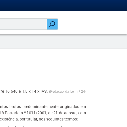
tre 10 640 e 1,5 x 14 x IAS.
(Redação da Lei n.º 24-
mentos brutos predominantemente originados em
 à Portaria n.º 1011/2001, de 21 de​ agosto, com
stência, por titular, nos seguintes termos: