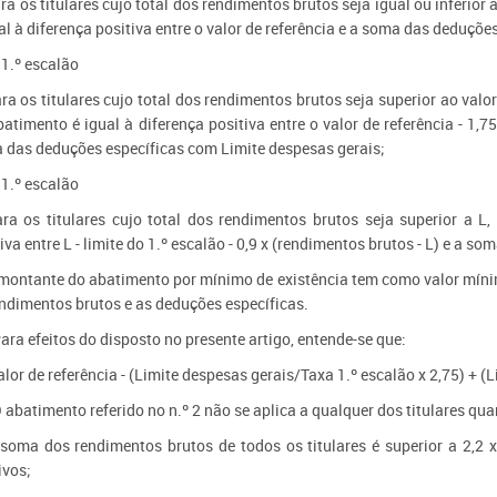
ra os titulares cujo total dos rendimentos brutos seja igual ou inferior
al à diferença positiva entre o valor de referência e a soma das deduçõ
 1.º escalão
ra os titulares cujo total dos rendimentos brutos seja superior ao valor
atimento é igual à diferença positiva entre o valor de referência - 1,75
 das deduções específicas com Limite despesas gerais;
 1.º escalão
ara os titulares cujo total dos rendimentos brutos seja superior a L
iva entre L - limite do 1.º escalão - 0,9 x (rendimentos brutos - L) e a s
 montante do abatimento por mínimo de existência tem como valor mínimo
endimentos brutos e as deduções específicas.
Para efeitos do disposto no presente artigo, entende-se que:
alor de referência - (Limite despesas gerais/Taxa 1.º escalão x 2,75) + (L
O abatimento referido no n.º 2 não se aplica a qualquer dos titulares qu
 soma dos rendimentos brutos de todos os titulares é superior a 2,2 
ivos;