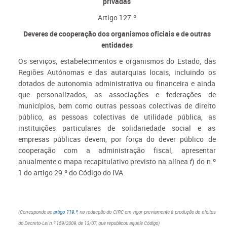
privadas
Artigo 127.º
Deveres de cooperação dos organismos oficiais e de outras
entidades
Os serviços, estabelecimentos e organismos do Estado, das
Regiões Autónomas e das autarquias locais, incluindo os
dotados de autonomia administrativa ou financeira e ainda
que personalizados, as associações e federações de
municípios, bem como outras pessoas colectivas de direito
público, as pessoas colectivas de utilidade pública, as
instituições particulares de solidariedade social e as
empresas públicas devem, por força do dever público de
cooperação com a administração fiscal, apresentar
anualmente o mapa recapitulativo previsto na alínea
f
) do n.º
1 do artigo 29.º do Código do IVA.
(Corresponde ao
artigo 119.º
, na redacção do CIRC em vigor previamente à produção de efeitos
do Decreto-Lei n.º 159/2009, de 13/07, que republicou aquele Código)