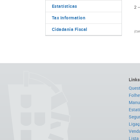
Estatísticas
2 
Tax Information
Cidadania Fiscal
(Cor
Links
Quest
Folhe
Manua
Estat
Segur
Ligaç
Venda
Lista