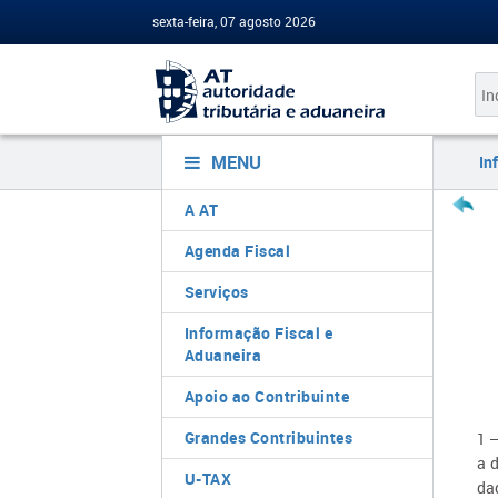
sexta-feira, 07 agosto 2026
MENU
In
A AT
Agenda Fiscal
Serviços
Informação Fiscal e
Aduaneira
Apoio ao Contribuinte
Grandes Contribuintes
1 
a 
U-TAX
da