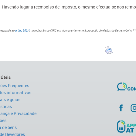
— Havendo lugar a reembolso de imposto, o mesmo efectua-se nos termos 
responde ao
artigo 100.º
, na redacção do CIRC em vigor previamente à produção de efeitos do Decreto-Lei n.º 1
 Úteis
ões Frequentes
tos informativos
is e guias
ísticas
ança e Privacidade
ões
 de bens
 de Devedores