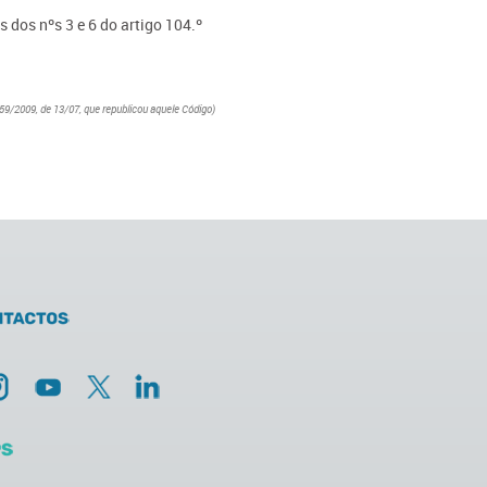
dos nºs 3 e 6 do artigo 104.º
59/2009, de 13/07, que republicou aquele Código)