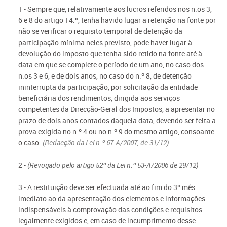
1 - Sempre que, relativamente aos lucros referidos nos n.os 3,
6 e 8 do artigo 14.º, tenha havido lugar a retenção na fonte por
não se verificar o requisito temporal de detenção da
participação mínima neles previsto, pode haver lugar à
devolução do imposto que tenha sido retido na fonte até à
data em que se complete o período de um ano, no caso dos
n.os 3 e 6, e de dois anos, no caso do n.º 8, de detenção
ininterrupta da participação, por solicitação da entidade
beneficiária dos rendimentos, dirigida aos serviços
competentes da Direcção-Geral dos Impostos, a apresentar no
prazo de dois anos contados daquela data, devendo ser feita a
prova exigida no n.º 4 ou no n.º 9 do mesmo artigo, consoante
o caso.
(Redacção da Lei n.º 67-A/2007, de 31/12)
2 -
(Revogado pelo artigo 52º da Lei n.º 53-A/2006 de 29/12)
3 - A restituição deve ser efectuada até ao fim do 3º mês
imediato ao da apresentação dos elementos e informações
indispensáveis à comprovação das condições e requisitos
legalmente exigidos e, em caso de incumprimento desse