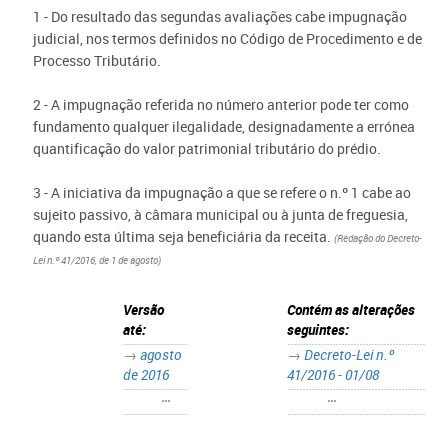
1 - Do resultado das segundas avaliações cabe impugnação
judicial, nos termos definidos no Código de Procedimento e de
Processo Tributário.
2 - A impugnação referida no número anterior pode ter como
fundamento qualquer ilegalidade, designadamente a errónea
quantificação do valor patrimonial tributário do prédio.
3 - A iniciativa da impugnação a que se refere o n.º 1 cabe ao
sujeito passivo, à câmara municipal ou à junta de freguesia,
quando esta última seja beneficiária da receita.
(Redação do Decreto-
Lei n.º 41/2016, de 1 de agosto)
Versão
Contém as alterações
até:
seguintes:
→
agosto
→
Decreto-Lei n.º
de 2016
41/2016 - 01/08
•••
•••