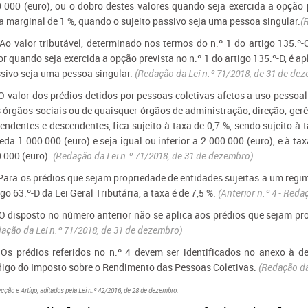
 000 (euro), ou o dobro destes valores quando seja exercida a opção p
a marginal de 1 %, quando o sujeito passivo seja uma pessoa singular.
(
 Ao valor tributável, determinado nos termos do n.º 1 do artigo 135.º-
or quando seja exercida a opção prevista no n.º 1 do artigo 135.º-D, é a
sivo seja uma pessoa singular.
(Redação da Lei n.º 71/2018, de 31 de de
 O valor dos prédios detidos por pessoas coletivas afetos a uso pessoal
 órgãos sociais ou de quaisquer órgãos de administração, direção, gerê
endentes e descendentes, fica sujeito à taxa de 0,7 %, sendo sujeito à 
eda 1 000 000 (euro) e seja igual ou inferior a 2 000 000 (euro), e à t
 000 (euro).
(Redação da Lei n.º 71/2018, de 31 de dezembro)
 Para os prédios que sejam propriedade de entidades sujeitas a um regime
igo 63.º-D da Lei Geral Tributária, a taxa é de 7,5 %.
(Anterior n.º 4 - Red
 O disposto no número anterior não se aplica aos prédios que sejam p
ação da Lei n.º 71/2018, de 31 de dezembro)
 Os prédios referidos no n.º 4 devem ser identificados no anexo à d
igo do Imposto sobre o Rendimento das Pessoas Coletivas.
(Redação da
cção e Artigo, aditados pela Lei n.º 42/2016, de 28 de dezembro.