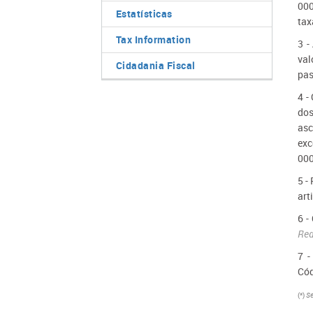
000
Estatísticas
tax
Tax Information
3 -
val
Cidadania Fiscal
pas
4 -
dos
asc
exc
000
5 -
art
6 -
Red
7 -
Cód
(*)
Se