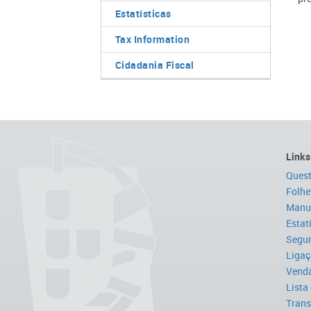
Estatísticas
Tax Information
Cidadania Fiscal
Links
Quest
Folhe
Manua
Estat
Segur
Ligaç
Venda
Lista
Trans