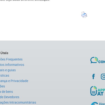
 Úteis
ões Frequentes
tos informativos
is e guias
ísticas
ança e Privacidade
ões
 de bens
 de Devedores
ações Intracomunitárias