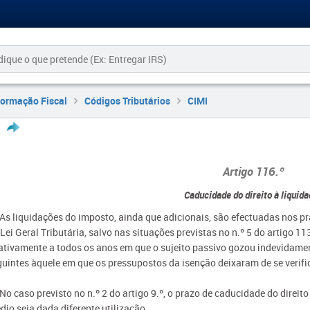
formação Fiscal
Códigos Tributários
CIMI
Artigo 116.º
Caducidade do direito à liquid
 As liquidações do imposto, ainda que adicionais, são efectuadas nos pr
Lei Geral Tributária, salvo nas situações previstas no n.º 5 do artigo 1
lativamente a todos os anos em que o sujeito passivo gozou indevidament
guintes àquele em que os pressupostos da isenção deixaram de se verific
 No caso previsto no n.º 2 do artigo 9.º, o prazo de caducidade do direit
dio seja dada diferente utilização.