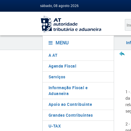
sábado, 08 agosto 2026
MENU
In
A AT
Agenda Fiscal
Serviços
Informação Fiscal e
1 -
Aduaneira
da 
Apoio ao Contribuinte
re
se
Grandes Contribuintes
2 -
U-TAX
pré