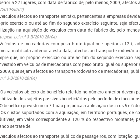
perior a 22 lugares, com data de fabrico de, pelo menos, 2009, afectos a
B/2010-28/04)
 Veículos afectos ao transporte em táxi, pertencentes a empresas devid
óprio exercício ou até ao fim do segundo exercício seguinte, seja efec
alização na aquisição de veículos com data de fabrico de, pelo menos,
a pela Lei n.º 3-B/2010-28/04)
 Veículos de mercadorias com peso bruto igual ou superior a 12 t, a
imeira matrícula anterior a esta data, afectos ao transporte rodoviári
mpre que, no próprio exercício ou até ao fim do segundo exercício seg
investido em veículos de mercadorias com peso bruto igual ou superior a
 2009, que sejam afectos ao transporte rodoviário de mercadorias, públ
 n.º 3-B/2010-28/04)
- Os veículos objecto do benefício referido no número anterior devem
obilizado dos sujeitos passivos beneficiários pelo período de cinco anos
 O benefício previsto no n.º 1 não prejudica a aplicação dos n.os 5 e 6 d
- Os custos suportados com a aquisição, em território português, de 
dutíveis, em valor correspondente a 120 % do respectivo montante, pa
ando se trate de:
 Veículos afectos ao transporte público de passageiros, com lotação igu