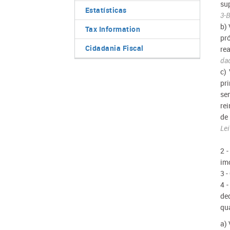
su
Estatísticas
3-
b)
Tax Information
pr
Cidadania Fiscal
re
dad
c)
pr
se
re
de
Lei
2 
im
3 -
4 
de
qu
a)