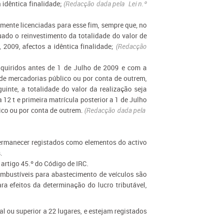
 idêntica finalidade;
(Redacção dada pela Lei n.º
amente licenciadas para esse fim, sempre que, no
tuado o reinvestimento da totalidade do valor de
 2009, afectos a idêntica finalidade;
(Redacção
dquiridos antes de 1 de Julho de 2009 e com a
o de mercadorias público ou por conta de outrem,
uinte, a totalidade do valor da realização seja
 12 t e primeira matrícula posterior a 1 de Julho
ico ou por conta de outrem.
(Redacção dada pela
 permanecer registados como elementos do activo
.
o artigo 45.º do Código de IRC.
combustíveis para abastecimento de veículos são
ra efeitos da determinação do lucro tributável,
al ou superior a 22 lugares, e estejam registados