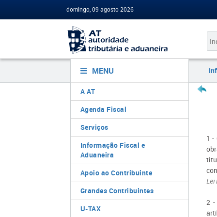
domingo, 09 agosto 2026
MENU
In
A AT
Agenda Fiscal
Serviços
1 -
Informação Fiscal e
obr
Aduaneira
tit
con
Apoio ao Contribuinte
Lei
Grandes Contribuintes
2 -
U-TAX
art