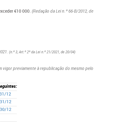
exceder €10 000.
(Redação da Lei n.º 66-B/2012, de
2021.
(n.º 3, Art.º 2º da Lei n.º 21/2021, de 20/04​​​)
 vigor previamente à republicação do mesmo pelo
eguintes:
 31/12
 31/12
 30/12