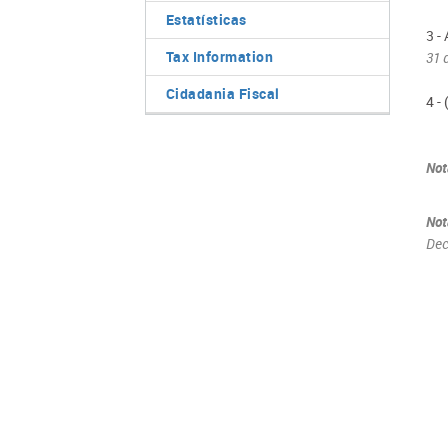
Estatísticas
3 -
Tax Information
31 
Cidadania Fiscal
4 -
Not
Not
Dec