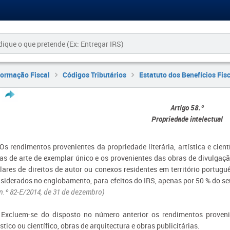
formação Fiscal
Códigos Tributários
Estatuto dos Benefícios Fis
Artigo 58.º
Propriedade intelectual
 Os rendimentos provenientes da propriedade literária, artística e cien
as de arte de exemplar único e os provenientes das obras de divulgaçã
ulares de direitos de autor ou conexos residentes em território portugu
siderados no englobamento, para efeitos do IRS, apenas por 50 % do seu 
 n.º 82-E/2014, de 31 de dezembro)
 Excluem-se do disposto no número anterior os rendimentos provenie
ístico ou científico, obras de arquitectura e obras publicitárias.