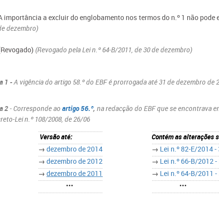
 A importância a excluir do englobamento nos termos do n.º 1 não pode 
de dezembro)
 (Revogado)
(Revogado pela Lei n.º 64-B/2011, de 30 de dezembro)
a 1​
-
A vigência do artigo 58.º do EBF é prorrogada até 31 de dezembro de 
a 2
- Corresponde ao
artigo 56.º
,
na redacção do EBF que se encontrava em
reto-Lei n.º 108/2008, de 26/06
Versão até:
Contém as alterações s
→
dezembro de 2014
→
Lei n.º 82-E/2014 -
→
dezembro de 2012
→
Lei n.º 66-B/2012 -
→
dezembro de 2011
→
Lei n.º 64-B/2011 -
•••
•••