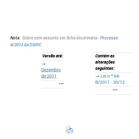
Nota:
Sobre este assunto ver ficha doutrinária -
Processo:
4/2013 da DSIRC
Versão até:
Contém as
alterações
→
seguintes:
Dezembro
de 2011
→
Lei n.º 64-
B/2011 - 30/12
•••
•••