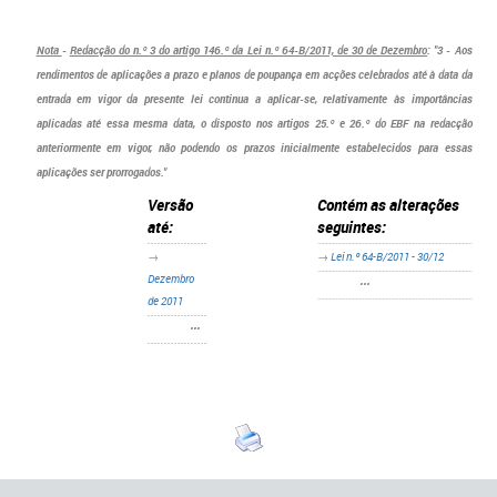
Nota
-
Redacção do n.º 3 do artigo 146.º da Lei n.º 64-B/2011, de 30 de Dezembro
: "3 - Aos
rendimentos de aplicações a prazo e planos de poupança em acções celebrados até à data da
entrada em vigor da presente lei continua a aplicar-se, relativamente às importâncias
aplicadas até essa mesma data, o disposto nos artigos 25.º e 26.º do EBF na redacção
anteriormente em vigor, não podendo os prazos inicialmente estabelecidos para essas
aplicações ser prorrogados."
Versão
Contém as alterações
até:
seguintes:
→
→
Lei n.º 64-B/2011 - 30/12
Dezembro
•••
de 2011
•••