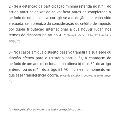
2 - Se a detenção da participação mínima referida no n.º 1 do
artigo anterior deixar de se verificar antes de completado o
período de um ano, deve corrigir-se a dedução que tenha sido
efetuada, sem prejuízo da consideração do crédito de imposto
por dupla tributação internacional a que houver lugar, nos
termos do disposto no artigo 91.º
(Redação da Lei n.º 7-A/2016, de 30 de
março) (**)
3 - Nos casos em que o sujeito passivo transfira a sua sede ou
direção efetiva para o território português, a contagem do
período de um ano mencionado na alínea b) do n.º 1 do artigo
anterior ou no n.º 1 do artigo 51.º-C inicia-se no momento em
que essa transferência ocorra.
(Redação da Lei n.º 7-A/2016, de 30 de março)
(**)
(*) Aditado pela Lei n.º 2/2014, de 16 de janeiro, que republicou o CIRC