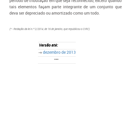
período de tributação em que seja reconhecido, exceto quando
tais elementos façam parte integrante de um conjunto que
deva ser depreciado ou amortizado como um todo.
(* - Redação da lei n.º 2/2014, de 16 de janeiro, que republicou o CIRC)
Versão até:
→
dezembro de 2013
•••