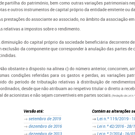
de partilha do património, bem como outras variações patrimoniais ne
tas e outros instrumentos de capital próprio da entidade emitente ou da
As prestações do associante ao associado, no âmbito da associação em
As relativas a impostos sobre o rendimento.
A diminuição do capital próprio da sociedade beneficiária decorrente de
 exclusão da componente que corresponder à anulação das partes de ca
cindidas.
 Não obstante o disposto na alínea c) do número anterior, concorrem, ai
mas condições referidas para os gastos e perdas, as variações patr
uido do período de tributação relativas à distribuição de rendimento
ordinados, desde que não atribuam ao respetivo titular o direito a rece
al de acionistas e não sejam convertíveis em partes sociais
(Redação da Lei n.
Versão até:
Contém as alterações s
→
setembro de 2019
​→
Lei n.º 119/2019 - 
→
dezembro de 2016
→
Lei n.º 42/2016 - 28/
→
dezembro de 2013
→
Lei n.º 2/2014 - 16/0