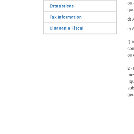
ou 
Estatísticas
quo
Tax Information
d
) 
Cidadania Fiscal
e
) 
f) 
com
ou 
2 -
mes
líq
sub
ger