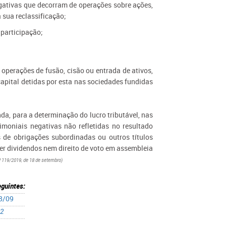
gativas que decorram de operações sobre ações,
 sua reclassificação;
 participação;
 operações de fusão, cisão ou entrada de ativos,
pital detidas por esta nas sociedades fundidas
nda, para a determinação do lucro tributável, nas
imoniais negativas não refletidas no resultado
s de obrigações subordinadas ou outros títulos
ber dividendos nem direito de voto em assembleia
º 119/2019, de 18 de setembro)
eguintes:
18/09
12
1