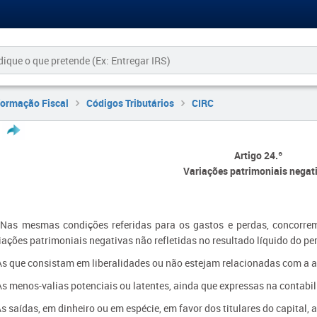
formação Fiscal
Códigos Tributários
CIRC
Artigo 24.º
Variações patrimoniais negat
 Nas mesmas condições referidas para os gastos e perdas, concorrem
iações patrimoniais negativas não refletidas no resultado líquido do pe
As que consistam em liberalidades ou não estejam relacionadas com a ac
As menos-valias potenciais ou latentes, ainda que expressas na contabi
As saídas, em dinheiro ou em espécie, em favor dos titulares do capital