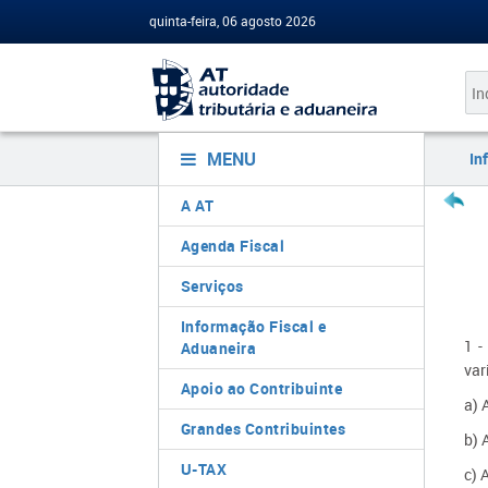
quinta-feira, 06 agosto 2026
MENU
In
A AT
Agenda Fiscal
Serviços
Informação Fiscal e
1 -
Aduaneira
var
Apoio ao Contribuinte
a
) 
Grandes Contribuintes
b
) 
U-TAX
c) 