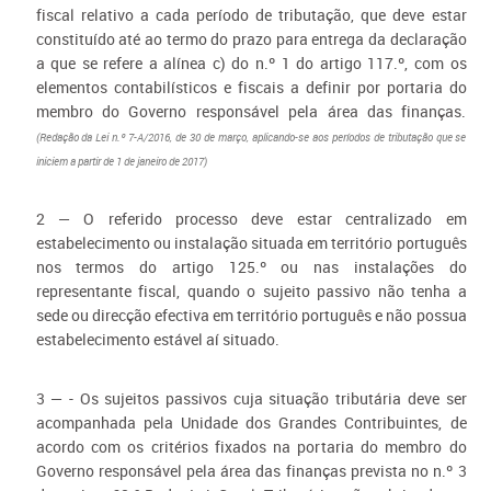
fiscal relativo a cada período de tributação, que deve estar
constituído até ao termo do prazo para entrega da declaração
a que se refere a alínea c) do n.º 1 do artigo 117.º, com os
elementos contabilísticos e fiscais a definir por portaria do
membro do Governo responsável pela área das finanças.
(Redação da Lei n.º 7-A/2016, de 30 de março, aplicando-se aos períodos de tributação que se
iniciem a partir de 1 de janeiro de 2017)
2 — O referido processo deve estar centralizado em
estabelecimento ou instalação situada em território português
nos termos do artigo 125.º ou nas instalações do
representante fiscal, quando o sujeito passivo não tenha a
sede ou direcção efectiva em território português e não possua
estabelecimento estável aí situado.
3 — - Os sujeitos passivos cuja situação tributária deve ser
acompanhada pela Unidade dos Grandes Contribuintes, de
acordo com os critérios fixados na portaria do membro do
Governo responsável pela área das finanças prevista no n.º 3