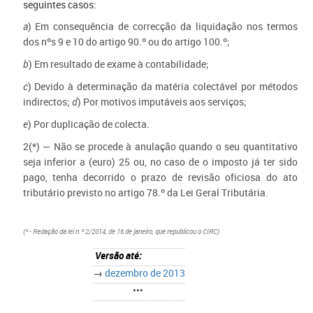
seguintes casos:
a
) Em consequência de correcção da liquidação nos termos
dos nºs 9 e 10 do artigo 90.º ou do artigo 100.º;
b
) Em resultado de exame à contabilidade;
c
) Devido à determinação da matéria colectável por métodos
indirectos;
d
) Por motivos imputáveis aos serviços;
e
) Por duplicação de colecta.
2(*) — Não se procede à anulação quando o seu quantitativo
seja inferior a (euro) 25 ou, no caso de o imposto já ter sido
pago, tenha decorrido o prazo de revisão oficiosa do ato
tributário previsto no artigo 78.º da Lei Geral Tributária.
(* - Redação da lei n.º 2/2014, de 16 de janeiro, que republicou o CIRC)
Versão até:
→
dezembro de 2013
•••