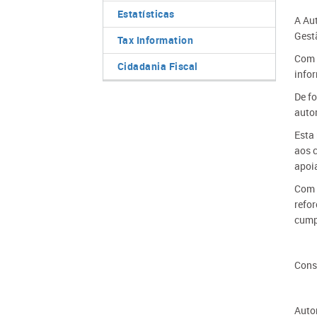
Estatísticas
A Aut
Gest
Tax Information
Com e
Cidadania Fiscal
info
De f
auto
Esta
aos c
apoia
​Com 
refor
cump
Cons
Autor