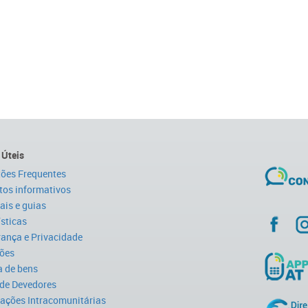
 Úteis
ões Frequentes
tos informativos
is e guias
ísticas
ança e Privacidade
ões
 de bens
 de Devedores
ações Intracomunitárias