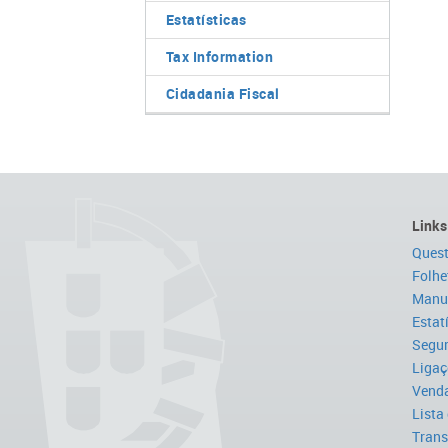
Estatísticas
Tax Information
Cidadania Fiscal
Links
Quest
Folhe
Manua
Estat
Segur
Ligaç
Venda
Lista
Trans