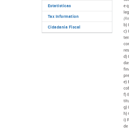
Estatísticas
e 
leg
Tax Information
(Re
b)
Cidadania Fiscal
c)
te
co
res
d)
da
fin
pre
e)
co
f) 
tí
g)
h)
i)
de 