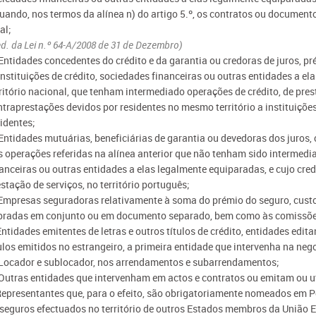
quando, nos termos da alínea n) do artigo 5.º, os contratos ou document
al;
d. da Lei n.º 64-A/2008 de 31 de Dezembro)
 Entidades concedentes do crédito e da garantia ou credoras de juros, p
 Instituições de crédito, sociedades financeiras ou outras entidades a e
rritório nacional, que tenham intermediado operações de crédito, de pre
ntraprestações devidos por residentes no mesmo território a instituiçõe
identes;
 Entidades mutuárias, beneficiárias de garantia ou devedoras dos juros
s operações referidas na alínea anterior que não tenham sido intermedia
anceiras ou outras entidades a elas legalmente equiparadas, e cujo cred
stação de serviços, no território português;
 Empresas seguradoras relativamente à soma do prémio do seguro, custo
bradas em conjunto ou em documento separado, bem como às comissões
Entidades emitentes de letras e outros títulos de crédito, entidades edit
tulos emitidos no estrangeiro, a primeira entidade que intervenha na n
 Locador e sublocador, nos arrendamentos e subarrendamentos;
 Outras entidades que intervenham em actos e contratos ou emitam ou uti
 Representantes que, para o efeito, são obrigatoriamente nomeados em P
seguros efectuados no território de outros Estados membros da União Eur