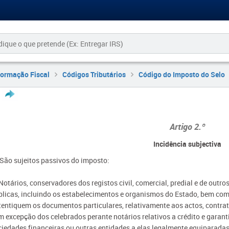
formação Fiscal
Códigos Tributários
Código do Imposto do Selo
Artigo 2.º
Incidência subjectiva
- São sujeitos passivos do imposto:
Notários, conservadores dos registos civil, comercial, predial e de outro
blicas, incluindo os estabelecimentos e organismos do Estado, bem com
tentiquem os documentos particulares, relativamente aos actos, contrat
 excepção dos celebrados perante notários relativos a crédito e garanti
ciedades financeiras ou outras entidades a elas legalmente equiparadas 