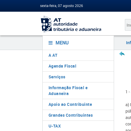
sexta-feira, 07 agosto 2026
MENU
In
A AT
Agenda Fiscal
Serviços
Informação Fiscal e
1 
Aduaneira
Apoio ao Contribuinte
a) 
pú
Grandes Contribuintes
au
com
U-TAX
so