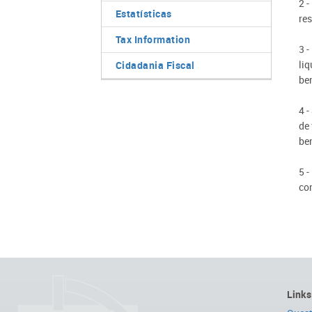
2 -
Estatísticas
re
Tax Information
3 
li
Cidadania Fiscal
ben
4 -
de 
ben
5 -
co
Links