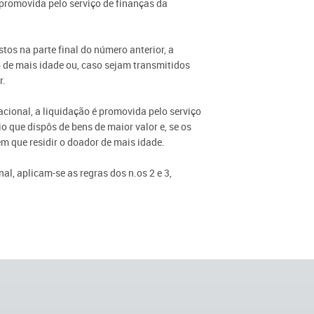
é promovida pelo serviço de finanças da
tos na parte final do número anterior, a
o de mais idade ou, caso sejam transmitidos
r.
acional, a liquidação é promovida pelo serviço
io que dispôs de bens de maior valor e, se os
em que residir o doador de mais idade.
al, aplicam-se as regras dos n.os 2 e 3,