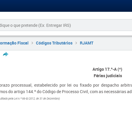
formação Fiscal
Códigos Tributários
RJAMT
Artigo 17.º-A (*)
Férias judiciais
prazo processual, estabelecido por lei ou fixado por despacho arbitra
rmos do artigo 144.º do Código de Processo Civil, com as necessárias a
 Aditado pela Lei n.º 66-B/2012, de 31 de Dezembro)