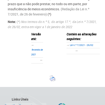
prazo que a não pode prestar, no todo ou em parte, por
insuficiência de meios económicos.
(Redação da Lei n.º
7/2021, de 26 de fevereiro)
(*)
Nota:
(*)
Nos termos do n.º 5, do artigo 17.º, da Lei n.º 7/2021,
de 26/02, entra em vigor a 1 de janeiro de 2022
Versão
Contém as alterações
até:
seguintes:
→
→
Lei n.º 7/2021 - 26/02
fevereiro de
•••
2021
•••
Links Úteis